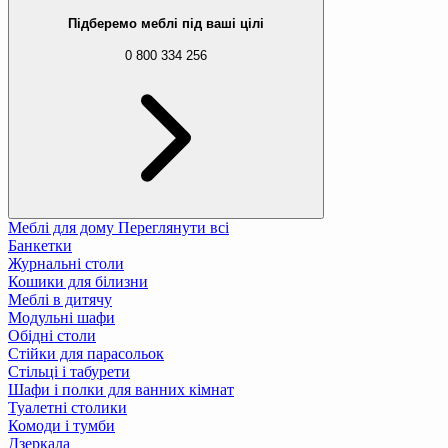
Підберемо меблі під ваші цілі
0 800 334 256
Меблі для дому
Переглянути всі
Банкетки
Журнальні столи
Кошики для білизни
Меблі в дитячу
Модульні шафи
Обідні столи
Стійки для парасольок
Стільці і табурети
Шафи і полки для ванних кімнат
Туалетні столики
Комоди і тумби
Дзеркала