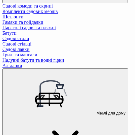
Садові комоди та скрині
Комплекти садових меблів
Шезлонги
Гамаки та гойдалки
Парасолі садові та пляжні
Батути
Садові столи
Садові стільці
Садові лавки
Грилі та мангали
Надувні батути та водні гірки
Альтанки
Меблі для дому