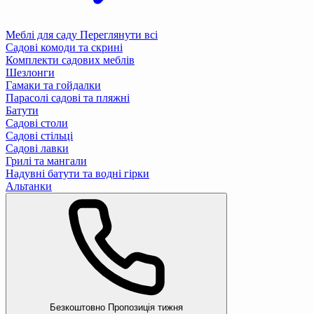
Меблі для саду
Переглянути всі
Садові комоди та скрині
Комплекти садових меблів
Шезлонги
Гамаки та гойдалки
Парасолі садові та пляжні
Батути
Садові столи
Садові стільці
Садові лавки
Грилі та мангали
Надувні батути та водні гірки
Альтанки
Безкоштовно
Пропозиція тижня