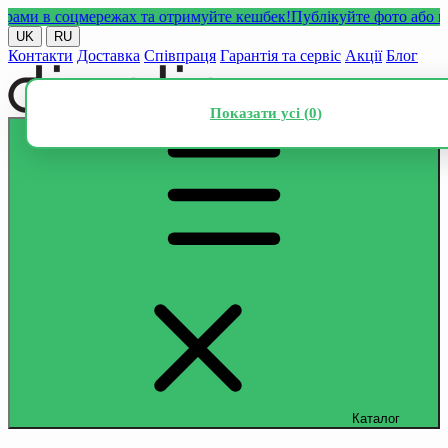
и в соцмережах та отримуйте кешбек!
Публікуйте фото або відео 
UK
RU
Контакти
Доставка
Співпраця
Гарантія та сервіс
Акції
Блог
Показати усі (
0
)
Каталог