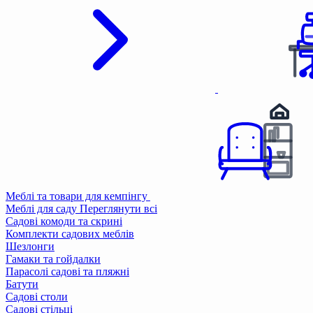
Меблі та товари для кемпінгу
Меблі для саду
Переглянути всі
Садові комоди та скрині
Комплекти садових меблів
Шезлонги
Гамаки та гойдалки
Парасолі садові та пляжні
Батути
Садові столи
Садові стільці