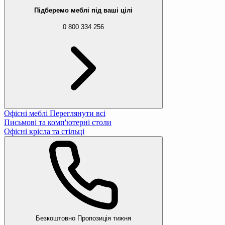
Підберемо меблі під ваші цілі
0 800 334 256
Офісні меблі
Переглянути всі
Письмові та комп'ютерні столи
Офісні крісла та стільці
Вибачте, даний товар відсутній 
Ми підібрали для вас схожі товари
Безкоштовно
Пропозиція тижня
Етажерка Leobert Slim 3-рівнева на колеса