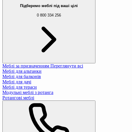
888 ₴
1 971 ₴
Підберемо меблі під ваші цілі
0 800 334 256
Стелаж Costway Vroda мобільний в стилі L
3 128 ₴
6 182 ₴
Стелаж візок Leobert Cosmo кухонний в сти
9 468 ₴
10 802 ₴
Меблі за призначенням
Переглянути всі
Меблі для альтанки
Меблі для балконів
Полиця для взуття Leobert Neo Clean підло
Меблі для дачі
688 ₴
Меблі для тераси
Модульні меблі з ротанга
Ротангові меблі