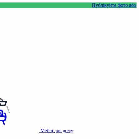
Публікуйте фото або відео з 
Меблі для дому