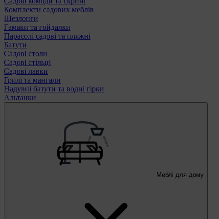
Садові комоди та скрині
Комплекти садових меблів
Шезлонги
Гамаки та гойдалки
Парасолі садові та пляжні
Батути
Садові столи
Садові стільці
Садові лавки
Грилі та мангали
Надувні батути та водні гірки
Альтанки
Меблі для дому