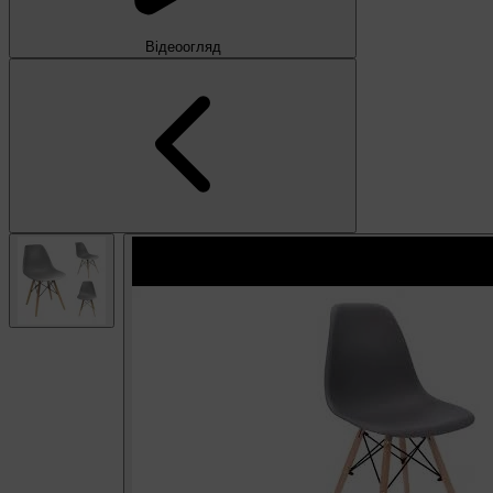
Відеоогляд