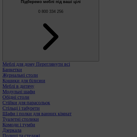
Підберемо меблі під ваші цілі
0 800 334 256
Меблі для дому
Переглянути всі
Банкетки
Журнальні столи
Кошики для білизни
Меблі в дитячу
Модульні шафи
Обідні столи
Стійки для парасольок
Стільці і табурети
Шафи і полки для ванних кімнат
Туалетні столики
Комоди і тумби
Дзеркала
Полиці та стелажі