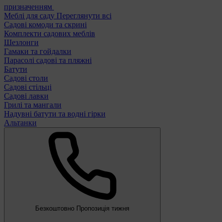
призначенням
Меблі для саду
Переглянути всі
Садові комоди та скрині
Комплекти садових меблів
Шезлонги
Гамаки та гойдалки
Парасолі садові та пляжні
Батути
Садові столи
Садові стільці
Садові лавки
Грилі та мангали
Надувні батути та водні гірки
Альтанки
Безкоштовно
Пропозиція тижня