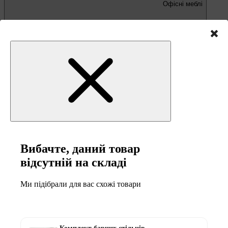
Офісні меблі
Письмові та комп'ютерні столи
Офісні крісла та стільці
Вибачте, даний товар
відсутній на складі
Меблі та товари для
Ми підібрали для вас схожі товари
кемпінгу