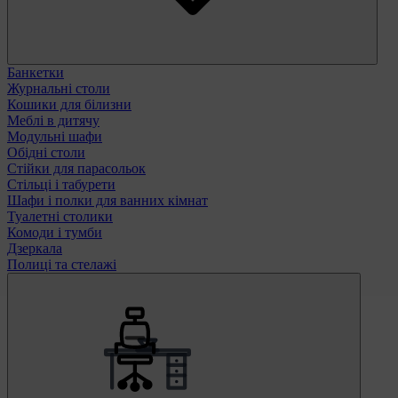
Банкетки
Журнальні столи
Кошики для білизни
Меблі в дитячу
Модульні шафи
Обідні столи
Стійки для парасольок
Стільці і табурети
Шафи і полки для ванних кімнат
Туалетні столики
Комоди і тумби
Дзеркала
Полиці та стелажі