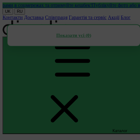
 в соцмережах та отримуйте кешбек!
Публікуйте фото або відео 
UK
RU
Контакти
Доставка
Співпраця
Гарантія та сервіс
Акції
Блог
Показати усі (
0
)
Каталог