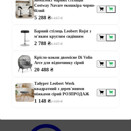
Комплект барних стільців
Costway Navare екошкіра чорно-
білий
5 288 ₴
8 167 ₴
Меблі за
призначенням
Барний стілець Leobert Rojst з
м'яким круглим сидінням
2 788 ₴
4 107 ₴
Крісло-кокон двомісне Di Volio
Arce для відпочинку сірий
20 488 ₴
Меблі для альтанки
Меблі для балконів
Табурет Leobert Werk
Меблі для дачі
квадратний з дерев'яними
Меблі для тераси
ніжками сірий РОЗПРОДАЖ
Модульні меблі з ротанга
1 148 ₴
2 339 ₴
Ротангові меблі
Інформація