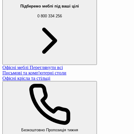
Підберемо меблі під ваші цілі
0 800 334 256
Офісні меблі
Переглянути всі
Письмові та комп'ютерні столи
Офісні крісла та стільці
Безкоштовно
Пропозиція тижня