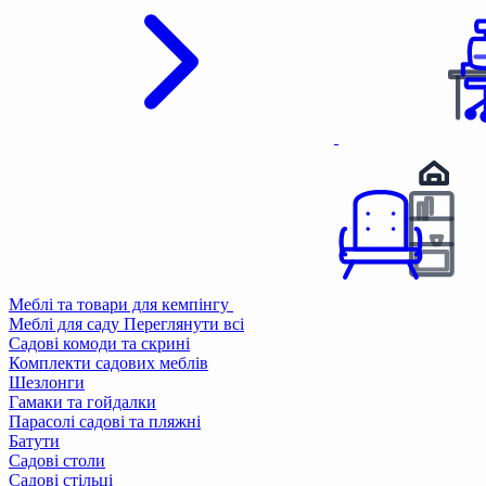
Меблі та товари для кемпінгу
Меблі для саду
Переглянути всі
Садові комоди та скрині
Комплекти садових меблів
Шезлонги
Гамаки та гойдалки
Парасолі садові та пляжні
Батути
Садові столи
Садові стільці