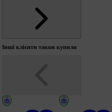
Інші клієнти також купили
2
2
роки
роки
гарантія
гарантія