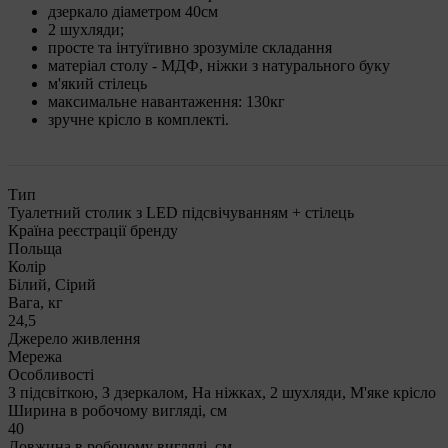
дзеркало діаметром 40см
2 шухляди;
просте та інтуїтивно зрозуміле складання
матеріал столу - МДФ, ніжки з натурального буку
м'який стілець
максимальне навантаження: 130кг
зручне крісло в комплекті.
Тип
Туалетний столик з LED підсвічуванням + стілець
Країна реєстрації бренду
Польща
Колір
Білий, Сірий
Вага, кг
24,5
Джерело живлення
Мережа
Особливості
З підсвіткою, З дзеркалом, На ніжках, 2 шухляди, М'яке крісло
Ширина в робочому вигляді, см
40
Довжина в робочому вигляді, см