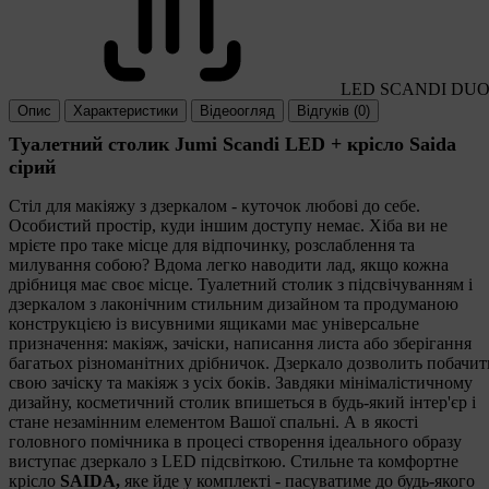
LED SCANDI DU
Опис
Характеристики
Відеоогляд
Відгуків (0)
Туалетний столик Jumi Scandi LED + крісло Saida
сірий
Стіл для макіяжу з дзеркалом - куточок любові до себе.
Особистий простір, куди іншим доступу немає. Хіба ви не
мрієте про таке місце для відпочинку, розслаблення та
милування собою? Вдома легко наводити лад, якщо кожна
дрібниця має своє місце. Туалетний столик з підсвічуванням і
дзеркалом з лаконічним стильним дизайном та продуманою
конструкцією із висувними ящиками має універсальне
призначення: макіяж, зачіски, написання листа або зберігання
багатьох різноманітних дрібничок. Дзеркало дозволить побачит
свою зачіску та макіяж з усіх боків. Завдяки мінімалістичному
дизайну, косметичний столик впишеться в будь-який інтер'єр і
стане незамінним елементом Вашої спальні. А в якості
головного помічника в процесі створення ідеального образу
виступає дзеркало з LED підсвіткою. Стильне та комфортне
крісло
SAIDA,
яке йде у комплекті - пасуватиме до будь-якого