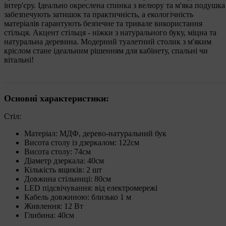
інтер'єру. Ідеально окреслена спинка з велюру та м'яка подушка
забезпечують затишок та практичність, а екологічність
матеріалів гарантують безпечне та тривале використання
стільця. Акцент стільця - ніжки з натурального буку, міцна та
натуральна деревина. Модерний туалетний столик з м'яким
кріслом стане ідеальним рішенням для кабінету, спальні чи
вітальні!
Основні характеристики:
Стіл:
Матеріал: МДФ, дерево-натуральний бук
Висота столу із дзеркалом: 122см
Висота столу: 74см
Діаметр дзеркала: 40см
Кількість ящиків: 2 шт
Довжина стільниці: 80см
LED підсвічування: від електромережі
Кабель довжиною: близько 1 м
Живлення: 12 Вт
Глибина: 40см