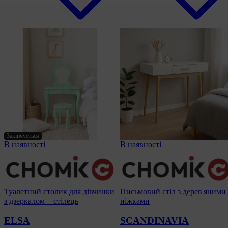
Закінчується
В наявності
В наявності
Туалетний столик для дівчинки
Письмовий стіл з дерев'яними
з дзеркалом + стілець
ніжками
ELSA
SCANDINAVIA