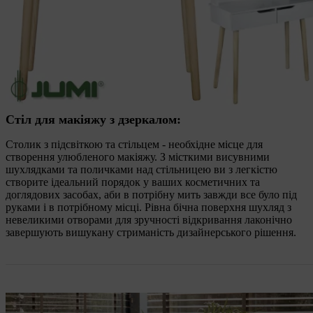
Стіл для макіяжу з дзеркалом:
Столик з підсвіткою та стільцем - необхідне місце для
створення улюбленого макіяжу. З місткими висувними
шухлядками та поличками над стільницею ви з легкістю
створите ідеальний порядок у ваших косметичних та
доглядових засобах, аби в потрібну мить завжди все було під
руками і в потрібному місці. Рівна бічна поверхня шухляд з
невеликими отворами для зручності відкривання лаконічно
завершують вишукану стриманість дизайнерського рішення.