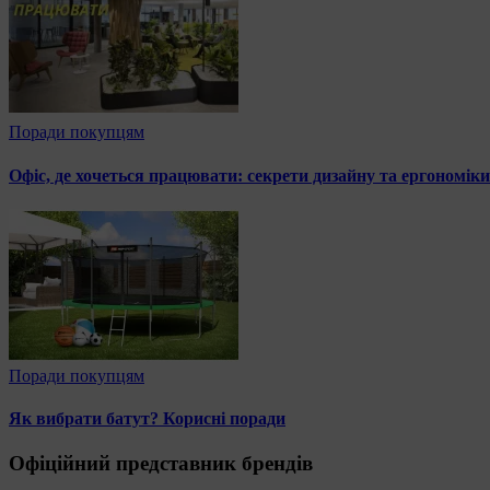
Поради покупцям
Офіс, де хочеться працювати: секрети дизайну та ергономіки
Поради покупцям
Як вибрати батут? Корисні поради
Офіційний представник брендів