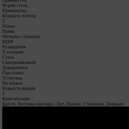
Прямокутна
Форма столу
Прямокутна
Кількість полиць
2
Ніжки
Прямі
Матеріал стільниці
МДФ
Розміщення
У спальню
Стиль
Скандинавський
Декорування
Однотонні
Установка
На ніжках
Кількість ящиків
2
Комплектація
Крісло, Висувна шухляда - 2шт, Полиці, Стільниця, Дзеркало