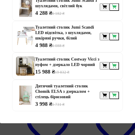
Туалетний столик Jumi Scandi з
шухлядами, світлий бук
4 288 ₴
6 182 ₴
Туалетний столик Jumi Scandi
LED підсвітка, з шухлядами,
Дивитися все
шкіряні ручки, білий
4 988 ₴
6 088 ₴
Туалетний столик Costway Vicci з
пуфом + дзеркало LED чорний
15 988 ₴
19 832 ₴
Дитячий туалетний столик
-31%
-31%
Chomik ELSA з дзеркалом +
2
2
стілець бірюзовий
роки
роки
гарантія
гарантія
3 998 ₴
5 731 ₴