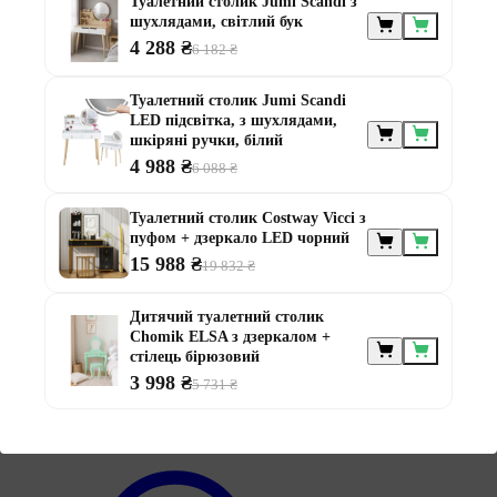
Туалетний столик Jumi Scandi з
шухлядами, світлий бук
4 288 ₴
6 182 ₴
Меблі за
Туалетний столик Jumi Scandi
призначенням
LED підсвітка, з шухлядами,
шкіряні ручки, білий
4 988 ₴
6 088 ₴
Туалетний столик Costway Vicci з
пуфом + дзеркало LED чорний
15 988 ₴
19 832 ₴
Меблі для альтанки
Меблі для балконів
Дитячий туалетний столик
Меблі для дачі
Chomik ELSA з дзеркалом +
Меблі для тераси
стілець бірюзовий
Модульні меблі з ротанга
3 998 ₴
5 731 ₴
Ротангові меблі
Інформація