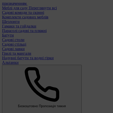
призначенням
Меблі для саду
Переглянути всі
Садові комоди та скрині
Комплекти садових меблів
Шезлонги
Гамаки та гойдалки
Парасолі садові та пляжні
Батути
Садові столи
Садові стільці
Садові лавки
Грилі та мангали
Надувні батути та водні гірки
Альтанки
Безкоштовно
Пропозиція тижня