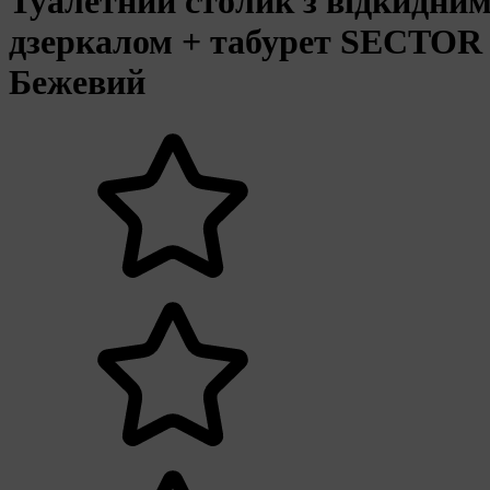
Туалетний столик з відкидни
дзеркалом + табурет SECTOR
Бежевий