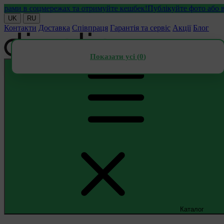
и в соцмережах та отримуйте кешбек!
Публікуйте фото або відео 
UK
RU
Контакти
Доставка
Співпраця
Гарантія та сервіс
Акції
Блог
Показати усі (
0
)
Каталог