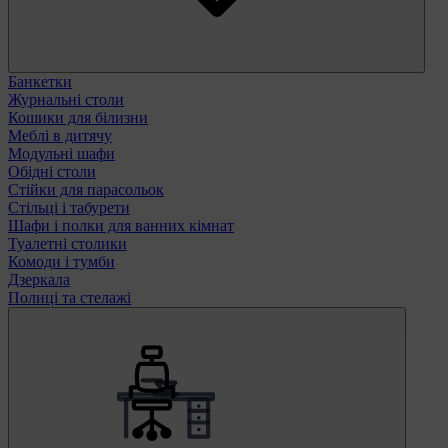
Банкетки
Журнальні столи
Кошики для білизни
Меблі в дитячу
Модульні шафи
Обідні столи
Стійки для парасольок
Стільці і табурети
Шафи і полки для ванних кімнат
Туалетні столики
Комоди і тумби
Дзеркала
Полиці та стелажі