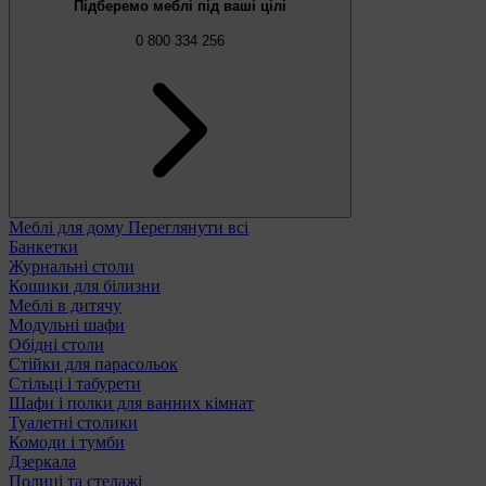
Підберемо меблі під ваші цілі
0 800 334 256
Меблі для дому
Переглянути всі
Банкетки
Журнальні столи
Кошики для білизни
Меблі в дитячу
Модульні шафи
Обідні столи
Стійки для парасольок
Стільці і табурети
Шафи і полки для ванних кімнат
Туалетні столики
Комоди і тумби
Дзеркала
Полиці та стелажі