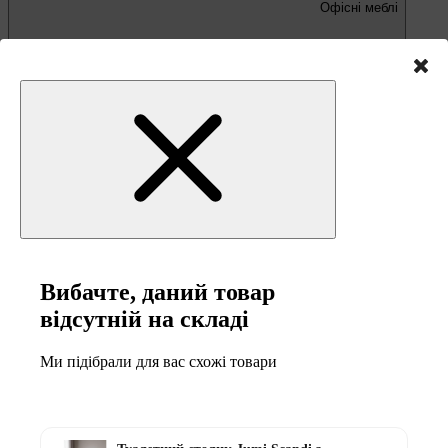
Офісні меблі
Письмові та комп'ютерні столи
Офісні крісла та стільці
Вибачте, даний товар
відсутній на складі
Меблі та товари для
Ми підібрали для вас схожі товари
кемпінгу