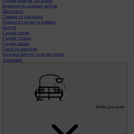
Садові комоди та скрині
Комплекти садових меблів
Шезлонги
Гамаки та гойдалки
Парасолі садові та пляжні
Батути
Садові столи
Садові стільці
Садові лавки
Грилі та мангали
Надувні батути та водні гірки
Альтанки
Меблі для дому