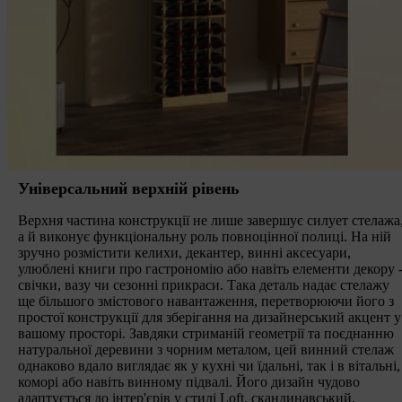
Універсальний верхній рівень
Верхня частина конструкції не лише завершує силует стелажа
а й виконує функціональну роль повноцінної полиці. На ній
зручно розмістити келихи, декантер, винні аксесуари,
улюблені книги про гастрономію або навіть елементи декору 
свічки, вазу чи сезонні прикраси. Така деталь надає стелажу
ще більшого змістового навантаження, перетворюючи його з
простої конструкції для зберігання на дизайнерський акцент у
вашому просторі. Завдяки стриманій геометрії та поєднанню
натуральної деревини з чорним металом, цей винний стелаж
однаково вдало виглядає як у кухні чи їдальні, так і в вітальні,
коморі або навіть винному підвалі. Його дизайн чудово
адаптується до інтер'єрів у стилі Loft, скандинавський,