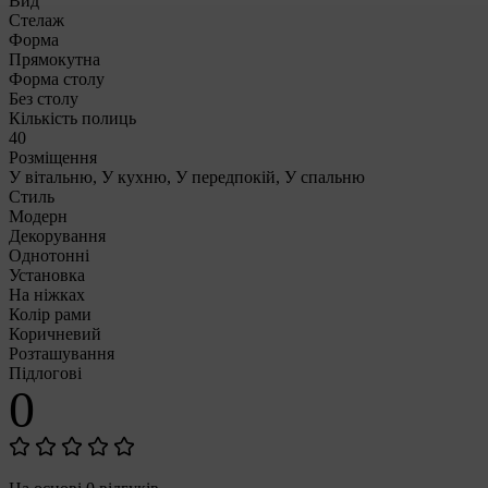
Вид
Стелаж
Форма
Прямокутна
Форма столу
Без столу
Кількість полиць
40
Розміщення
У вітальню, У кухню, У передпокій, У спальню
Стиль
Модерн
Декорування
Однотонні
Установка
На ніжках
Колір рами
Коричневий
Розташування
Підлогові
0