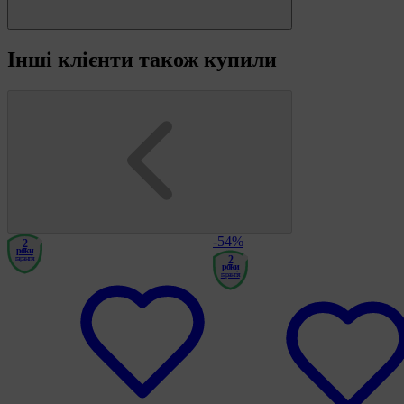
Інші клієнти також купили
-54%
2
роки
2
гарантія
роки
гарантія