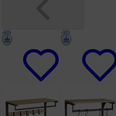
-43%
-56%
2
2
роки
роки
гарантія
гарантія