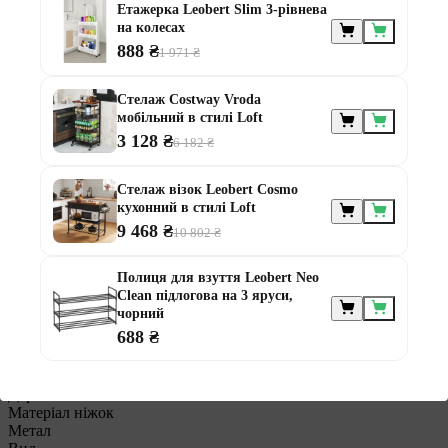
Етажерка Leobert Slim 3-рівнева
Країна реєстрації бренду
на колесах
США
888 ₴
Колір
1 971 ₴
Натуральний
Вага, кг
Стелаж Costway Vroda
4,5
мобільний в стилі Loft
Джерело живлення
3 128 ₴
Немає
6 182 ₴
Гарантія, міс
24
Стелаж візок Leobert Cosmo
Матеріал
кухонний в стилі Loft
Дерево
9 468 ₴
Призначення
10 802 ₴
Для зберігання
Ширина, см
Полиця для взуття Leobert Neo
46,5
Clean підлогова на 3 яруси,
Глибина, см
чорний
27,5
688 ₴
Висота, см
113
Матеріал каркасу
Дерево
Матеріал ніжок
Метал