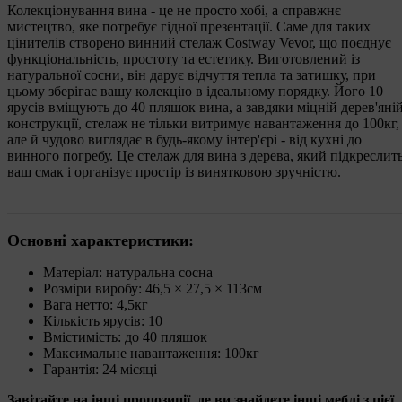
Колекціонування вина - це не просто хобі, а справжнє
мистецтво, яке потребує гідної презентації. Саме для таких
цінителів створено винний стелаж Costway Vevor, що поєднує
функціональність, простоту та естетику. Виготовлений із
натуральної сосни, він дарує відчуття тепла та затишку, при
цьому зберігає вашу колекцію в ідеальному порядку. Його 10
ярусів вміщують до 40 пляшок вина, а завдяки міцній дерев'яні
конструкції, стелаж не тільки витримує навантаження до 100кг,
але й чудово виглядає в будь-якому інтер'єрі - від кухні до
винного погребу. Це стелаж для вина з дерева, який підкреслит
ваш смак і організує простір із винятковою зручністю.
Основні характеристики:
Матеріал: натуральна сосна
Розміри виробу: 46,5 × 27,5 × 113см
Вага нетто: 4,5кг
Кількість ярусів: 10
Вмістимість: до 40 пляшок
Максимальне навантаження: 100кг
Гарантія: 24 місяці
Завітайте на інші пропозиції, де ви знайдете інші меблі з цієї