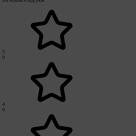
На основі 0 відгуків
5
0
4
0