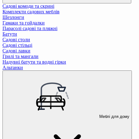
Садові комоди та скрині
Комплекти садових меблів
Шезлонги
Гамаки та гойдалки
Парасолі садові та пляжні
Батути
Садові столи
Садові стільці
Садові лавки
Грилі та мангали
Надувні батути та водні гірки
Альтанки
Меблі для дому