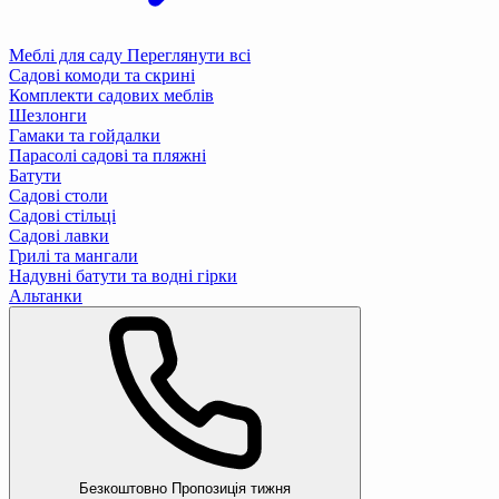
Меблі для саду
Переглянути всі
Садові комоди та скрині
Комплекти садових меблів
Шезлонги
Гамаки та гойдалки
Парасолі садові та пляжні
Батути
Садові столи
Садові стільці
Садові лавки
Грилі та мангали
Надувні батути та водні гірки
Альтанки
Безкоштовно
Пропозиція тижня