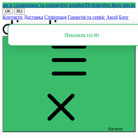
в соцмережах та отримуйте кешбек!
Публікуйте фото або відео з
UK
RU
Контакти
Доставка
Співпраця
Гарантія та сервіс
Акції
Блог
Показати усі (
0
)
Каталог