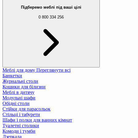
Підберемо меблі під ваші цілі
0 800 334 256
Меблі для дому
Переглянути всі
Банкетки
Журнальні столи
Кошики для білизни
Меблі в дитячу
Модульні шафи
Обідні столи
Стійки для парасольок
Стільці і табурети
Шафи і полки для ванних кімнат
Туалетні столики
Комоди і тумби
Дзеркала