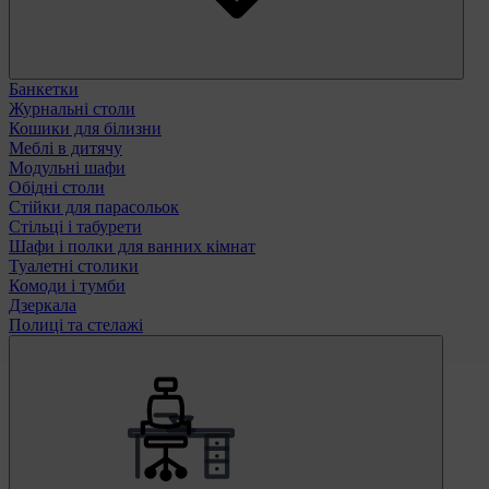
Банкетки
Журнальні столи
Кошики для білизни
Меблі в дитячу
Модульні шафи
Обідні столи
Стійки для парасольок
Стільці і табурети
Шафи і полки для ванних кімнат
Туалетні столики
Комоди і тумби
Дзеркала
Полиці та стелажі