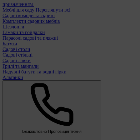
призначенням
Меблі для саду
Переглянути всі
Садові комоди та скрині
Комплекти садових меблів
Шезлонги
Гамаки та гойдалки
Парасолі садові та пляжні
Батути
Садові столи
Садові стільці
Садові лавки
Грилі та мангали
Надувні батути та водні гірки
Альтанки
Безкоштовно
Пропозиція тижня