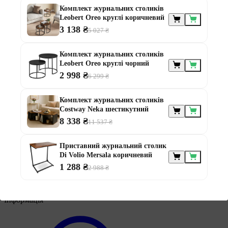
Комплект журнальних столиків
Leobert Oreo круглі коричневий
3 138 ₴
5 027 ₴
Меблі за
призначенням
Комплект журнальних столиків
Leobert Oreo круглі чорний
2 998 ₴
6 299 ₴
Комплект журнальних столиків
Costway Neka шестикутний
8 338 ₴
11 537 ₴
Меблі для альтанки
Меблі для балконів
Приставний журнальний столик
Меблі для дачі
Di Volio Mersala коричневий
Меблі для тераси
1 288 ₴
2 988 ₴
Модульні меблі з ротанга
Ротангові меблі
Інформація