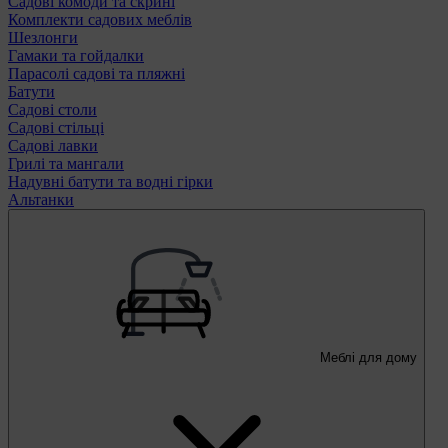
Садові комоди та скрині
Комплекти садових меблів
Шезлонги
Гамаки та гойдалки
Парасолі садові та пляжні
Батути
Садові столи
Садові стільці
Садові лавки
Грилі та мангали
Надувні батути та водні гірки
Альтанки
Меблі для дому