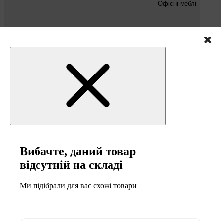
Офісні меблі
Письмові та комп'ютерні столи
Офісні крісла та стільці
Вибачте, даний товар
відсутній на складі
Меблі та товари для
кемпінгу
Ми підібрали для вас схожі товари