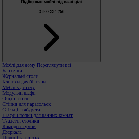
Підберемо меблі під ваші цілі
0 800 334 256
Меблі для дому
Переглянути всі
Банкетки
Журнальні столи
Кошики для білизни
Меблі в дитячу
Модульні шафи
Обідні столи
Стійки для парасольок
Стільці і табурети
Шафи і полки для ванних кімнат
Туалетні столики
Комоди і тумби
Дзеркала
Полиці та стелажі