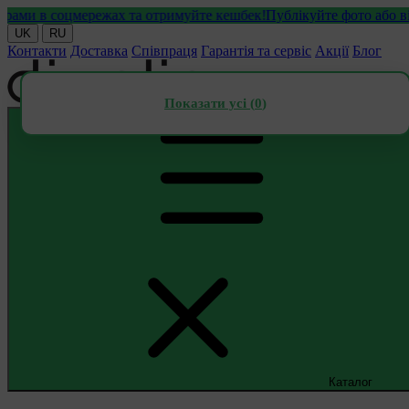
и в соцмережах та отримуйте кешбек!
Публікуйте фото або відео 
UK
RU
Контакти
Доставка
Співпраця
Гарантія та сервіс
Акції
Блог
Показати усі (
0
)
Каталог