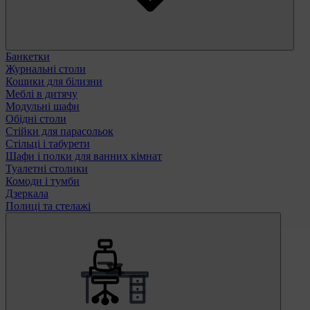
Банкетки
Журнальні столи
Кошики для білизни
Меблі в дитячу
Модульні шафи
Обідні столи
Стійки для парасольок
Стільці і табурети
Шафи і полки для ванних кімнат
Туалетні столики
Комоди і тумби
Дзеркала
Полиці та стелажі