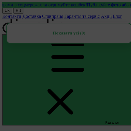
ми в соцмережах та отримуйте кешбек!
Публікуйте фото або відео
UK
RU
Контакти
Доставка
Співпраця
Гарантія та сервіс
Акції
Блог
Показати усі (
0
)
Каталог