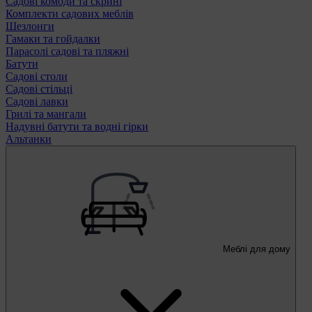
Садові комоди та скрині
Комплекти садових меблів
Шезлонги
Гамаки та гойдалки
Парасолі садові та пляжні
Батути
Садові столи
Садові стільці
Садові лавки
Грилі та мангали
Надувні батути та водні гірки
Альтанки
Меблі для дому