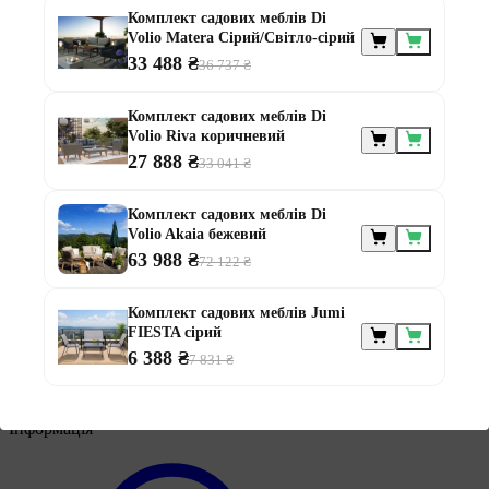
Комплект садових меблів Di
Volio Matera Сірий/Світло-сірий
33 488 ₴
36 737 ₴
Меблі за
призначенням
Комплект садових меблів Di
Volio Riva коричневий
27 888 ₴
33 041 ₴
Комплект садових меблів Di
Volio Akaia бежевий
63 988 ₴
72 122 ₴
Меблі для альтанки
Меблі для балконів
Комплект садових меблів Jumi
Меблі для дачі
FIESTA сірий
Меблі для тераси
6 388 ₴
7 831 ₴
Модульні меблі з ротанга
Ротангові меблі
Інформація