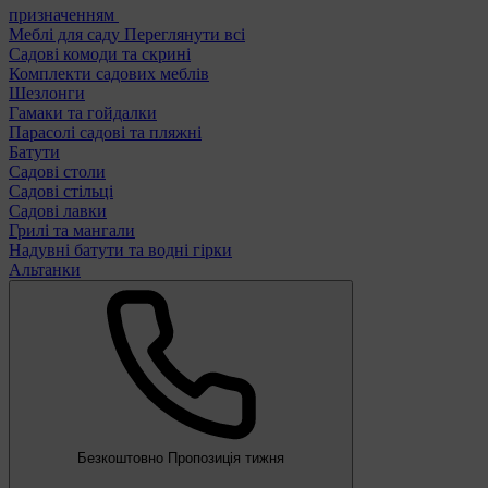
призначенням
Меблі для саду
Переглянути всі
Садові комоди та скрині
Комплекти садових меблів
Шезлонги
Гамаки та гойдалки
Парасолі садові та пляжні
Батути
Садові столи
Садові стільці
Садові лавки
Грилі та мангали
Надувні батути та водні гірки
Альтанки
Безкоштовно
Пропозиція тижня