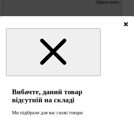
Офісні меблі
Письмові та комп'ютерні столи
Офісні крісла та стільці
Вибачте, даний товар
відсутній на складі
Меблі та товари для
кемпінгу
Ми підібрали для вас схожі товари