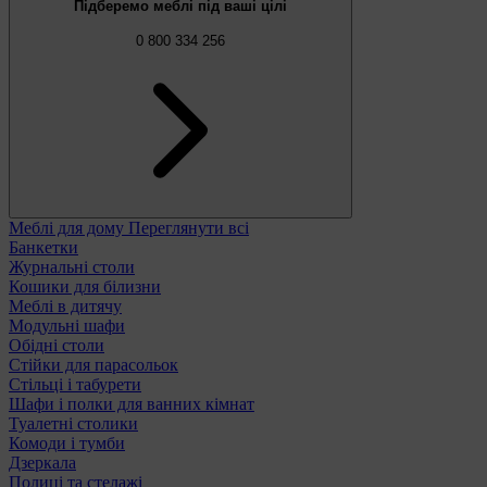
Підберемо меблі під ваші цілі
0 800 334 256
Меблі для дому
Переглянути всі
Банкетки
Журнальні столи
Кошики для білизни
Меблі в дитячу
Модульні шафи
Обідні столи
Стійки для парасольок
Стільці і табурети
Шафи і полки для ванних кімнат
Туалетні столики
Комоди і тумби
Дзеркала
Полиці та стелажі