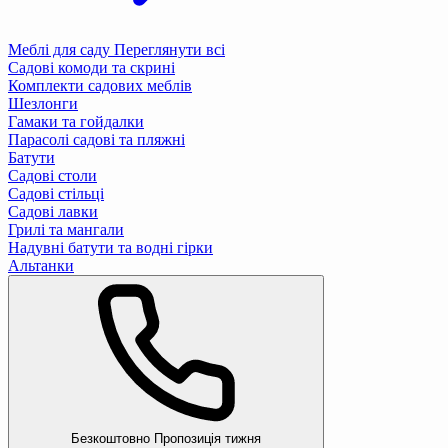
Меблі для саду
Переглянути всі
Садові комоди та скрині
Комплекти садових меблів
Шезлонги
Гамаки та гойдалки
Парасолі садові та пляжні
Батути
Садові столи
Садові стільці
Садові лавки
Грилі та мангали
Надувні батути та водні гірки
Альтанки
Безкоштовно
Пропозиція тижня