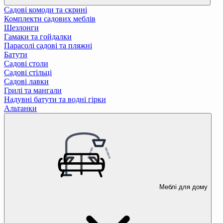
Садові комоди та скрині
Комплекти садових меблів
Шезлонги
Гамаки та гойдалки
Парасолі садові та пляжні
Батути
Садові столи
Садові стільці
Садові лавки
Грилі та мангали
Надувні батути та водні гірки
Альтанки
Меблі для дому