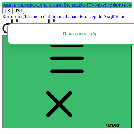
и в соцмережах та отримуйте кешбек!
Публікуйте фото або відео
UK
RU
Контакти
Доставка
Співпраця
Гарантія та сервіс
Акції
Блог
Показати усі (
0
)
Каталог