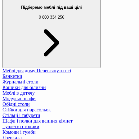
Підберемо меблі під ваші цілі
0 800 334 256
Меблі для дому
Переглянути всі
Банкетки
Журнальні столи
Кошики для білизни
Меблі в дитячу
Модульні шафи
Обідні столи
Стійки для парасольок
Стільці і табурети
Шафи і полки для ванних кімнат
Туалетні столики
Комоди і тумби
Дзеркала