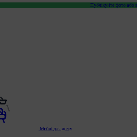
Публікуйте фото або відео з нашим
Меблі для дому