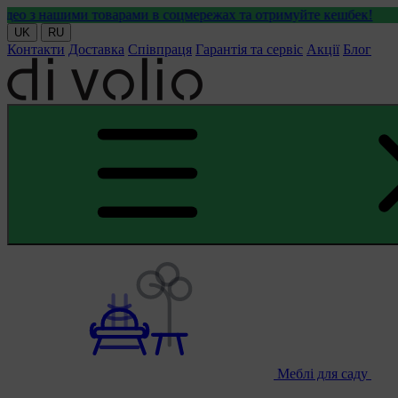
и товарами в соцмережах та отримуйте кешбек!
UK
RU
Контакти
Доставка
Співпраця
Гарантія та сервіс
Акції
Блог
Меблі для саду