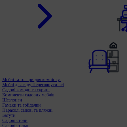
Меблі та товари для кемпінгу
Меблі для саду
Переглянути всі
Садові комоди та скрині
Комплекти садових меблів
Шезлонги
Гамаки та гойдалки
Парасолі садові та пляжні
Батути
Садові столи
Садові стільці