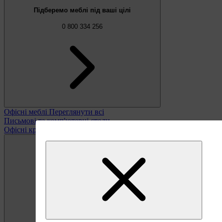
Підберемо меблі під ваші цілі
0 800 334 256
Офісні меблі
Переглянути всі
Письмові та комп'ютерні столи
Офісні крісла та стільці
Безкоштовно
Пропозиція тижня