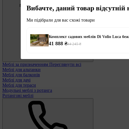
Підберемо меблі під ваші цілі
Вибачте, даний товар відсутній 
0 800 334 256
Ми підібрали для вас схожі товари
Комплект садових меблів Di Volio Luca беж
41 888 ₴
44 245 ₴
Меблі за призначенням
Переглянути всі
Меблі для альтанки
Меблі для балконів
Меблі для дачі
Меблі для тераси
Модульні меблі з ротанга
Ротангові меблі