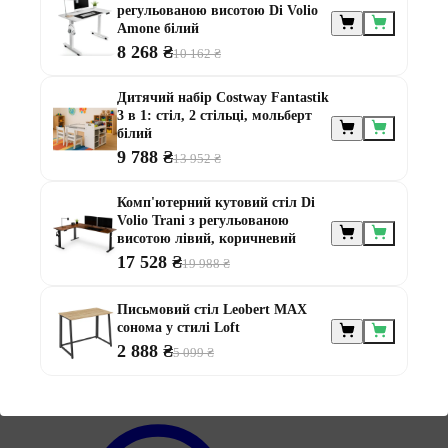
регульованою висотою Di Volio
Amone білий
8 268 ₴
10 162 ₴
Меблі за
призначенням
Дитячий набір Costway Fantastik
3 в 1: стіл, 2 стільці, мольберт
білий
9 788 ₴
13 952 ₴
Комп'ютерний кутовий стіл Di
Volio Trani з регульованою
висотою лівий, коричневий
17 528 ₴
19 988 ₴
Меблі для альтанки
Меблі для балконів
Меблі для дачі
Письмовий стіл Leobert MAX
Меблі для тераси
сонома у стилі Loft
Модульні меблі з ротанга
2 888 ₴
5 099 ₴
Ротангові меблі
Інформація