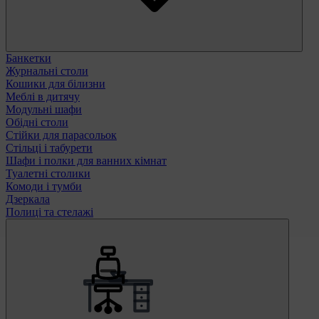
Банкетки
Журнальні столи
Кошики для білизни
Меблі в дитячу
Модульні шафи
Обідні столи
Стійки для парасольок
Стільці і табурети
Шафи і полки для ванних кімнат
Туалетні столики
Комоди і тумби
Дзеркала
Полиці та стелажі