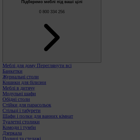
Підберемо меблі під ваші цілі
0 800 334 256
Меблі для дому
Переглянути всі
Банкетки
Журнальні столи
Кошики для білизни
Меблі в дитячу
Модульні шафи
Обідні столи
Стійки для парасольок
Стільці і табурети
Шафи і полки для ванних кімнат
Туалетні столики
Комоди і тумби
Дзеркала
Полиці та стелажі