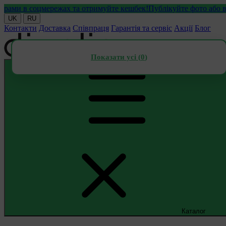
и в соцмережах та отримуйте кешбек!
Публікуйте фото або відео 
UK
RU
Контакти
Доставка
Співпраця
Гарантія та сервіс
Акції
Блог
Показати усі (
0
)
Каталог