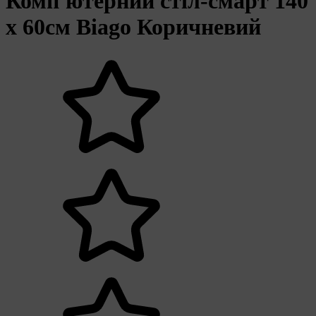
Комп'ютерний стіл-смарт 140
х 60см Biago Коричневий