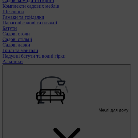
Садові комоди та скрині
Комплекти садових меблів
Шезлонги
Гамаки та гойдалки
Парасолі садові та пляжні
Батути
Садові столи
Садові стільці
Садові лавки
Грилі та мангали
Надувні батути та водні гірки
Альтанки
Меблі для дому