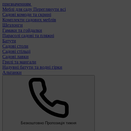
призначенням
Меблі для саду
Переглянути всі
Садові комоди та скрині
Комплекти садових меблів
Шезлонги
Гамаки та гойдалки
Парасолі садові та пляжні
Батути
Садові столи
Садові стільці
Садові лавки
Грилі та мангали
Надувні батути та водні гірки
Альтанки
Безкоштовно
Пропозиція тижня