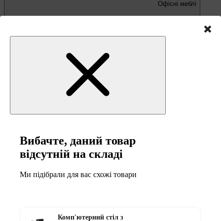
Офісні меблі
Письмові та комп'ютерні столи
Офісні крісла та стільці
Вибачте, даний товар
відсутній на складі
Ми підібрали для вас схожі товари
Меблі та товари для
кемпінгу
Комп'ютерний стіл з