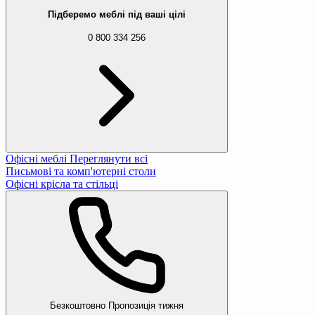
Підберемо меблі під ваші цілі
0 800 334 256
Офісні меблі
Переглянути всі
Письмові та комп'ютерні столи
Офісні крісла та стільці
Безкоштовно
Пропозиція тижня