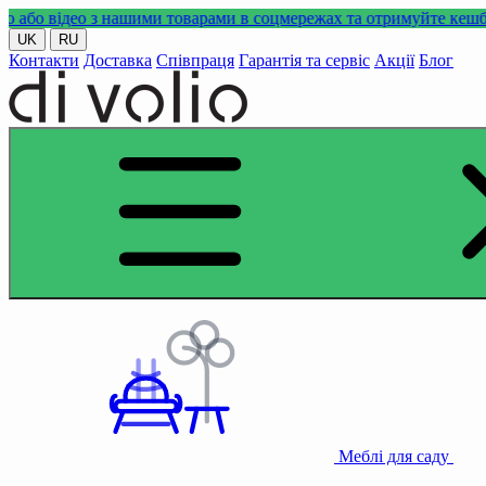
ео з нашими товарами в соцмережах та отримуйте кешбек!
UK
RU
Контакти
Доставка
Співпраця
Гарантія та сервіс
Акції
Блог
Меблі для саду