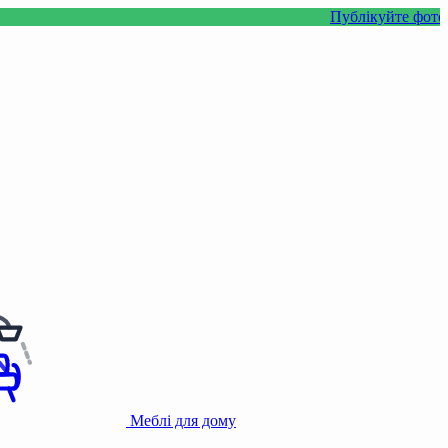
Публікуйте фото або відео
Меблі для дому