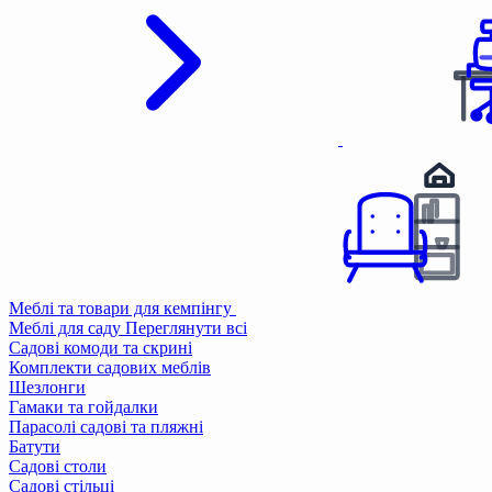
Меблі та товари для кемпінгу
Меблі для саду
Переглянути всі
Садові комоди та скрині
Комплекти садових меблів
Шезлонги
Гамаки та гойдалки
Парасолі садові та пляжні
Батути
Садові столи
Садові стільці