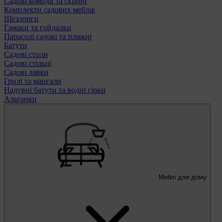
Садові комоди та скрині
Комплекти садових меблів
Шезлонги
Гамаки та гойдалки
Парасолі садові та пляжні
Батути
Садові столи
Садові стільці
Садові лавки
Грилі та мангали
Надувні батути та водні гірки
Альтанки
Меблі для дому