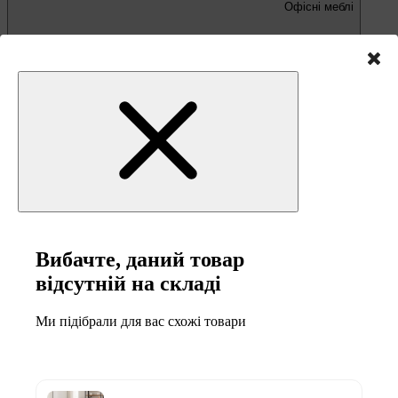
Офісні меблі
Письмові та комп'ютерні столи
Офісні крісла та стільці
Вибачте, даний товар
відсутній на складі
Меблі та товари для
Ми підібрали для вас схожі товари
кемпінгу