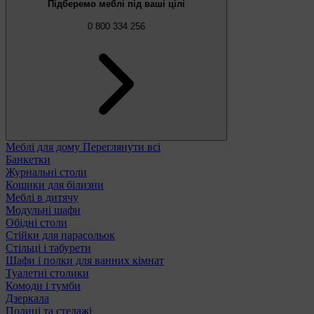
Підберемо меблі під ваші цілі
0 800 334 256
Меблі для дому
Переглянути всі
Банкетки
Журнальні столи
Кошики для білизни
Меблі в дитячу
Модульні шафи
Обідні столи
Стійки для парасольок
Стільці і табурети
Шафи і полки для ванних кімнат
Туалетні столики
Комоди і тумби
Дзеркала
Полиці та стелажі