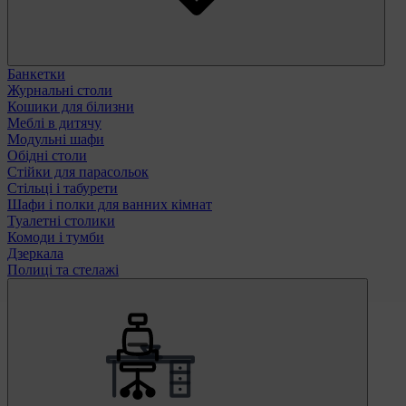
Банкетки
Журнальні столи
Кошики для білизни
Меблі в дитячу
Модульні шафи
Обідні столи
Стійки для парасольок
Стільці і табурети
Шафи і полки для ванних кімнат
Туалетні столики
Комоди і тумби
Дзеркала
Полиці та стелажі