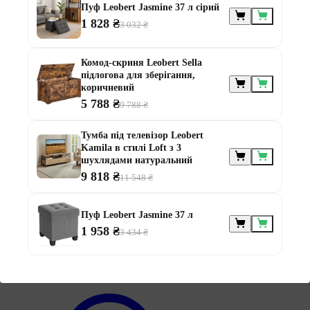
Пуф Leobert Jasmine 37 л сірий
1 828 ₴
3 032 ₴
Меблі за
Комод-скриня Leobert Sella
призначенням
підлогова для зберігання,
коричневий
5 788 ₴
9 788 ₴
Тумба під телевізор Leobert
Kamila в стилі Loft з 3
шухлядами натуральний
9 818 ₴
11 548 ₴
Меблі для альтанки
Меблі для балконів
Меблі для дачі
Пуф Leobert Jasmine 37 л
Меблі для тераси
1 958 ₴
3 434 ₴
Модульні меблі з ротанга
Ротангові меблі
Інформація