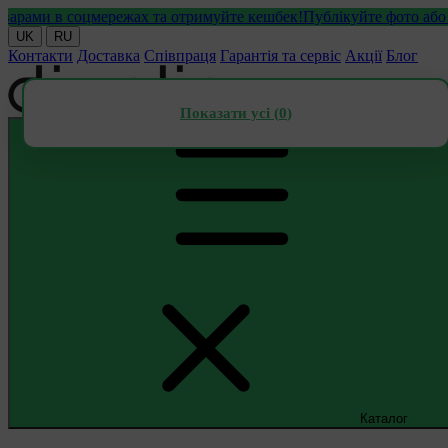
ми в соцмережах та отримуйте кешбек!
Публікуйте фото або віде
UK
RU
Контакти
Доставка
Співпраця
Гарантія та сервіс
Акції
Блог
Показати усі (
0
)
Каталог