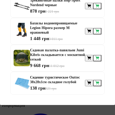
Трекинговые палки Hop-Sport
Nordend черные
878 грн
1 221 грн
Бахилы водонепроницаемые
Мебель по
Legion Hipora размер М
назначению
оранжевый
1 448 грн
3 011 грн
Садовая палатка-павильон Jumi
Kibris складывается с москитной
сеткой
9 668 грн
11 012 грн
Мебель для балконов
Сидение туристическое Outtec
Мебель для беседки
38x28x1см складное голубой
Мебель для дачи
Мебель для террасы
138 грн
321 грн
Мебель из ротанга
Модульная мебель из ротанга
Информация