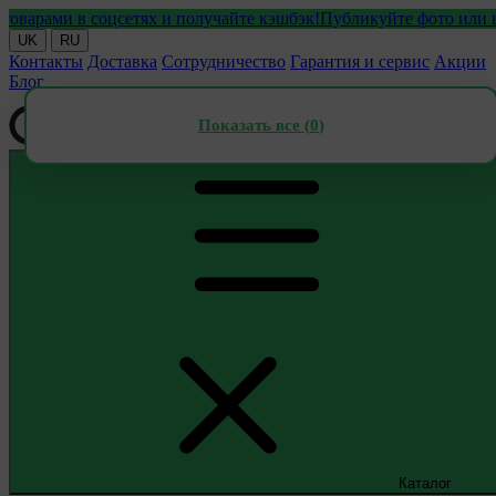
ами в соцсетях и получайте кэшбэк!
Публикуйте фото или видео 
UK
RU
Контакты
Доставка
Сотрудничество
Гарантия и сервис
Акции
Блог
Показать все (
0
)
Каталог