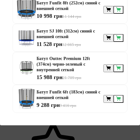
Батут Funfit 8ft (252см) синий с
4
внешней сеткой
2
10 998 грн
11 144 грн
Батут SJ 10ft (312см) синий с
внешней сеткой
11 528 грн
12 665 грн
3
Батут Outtec Premium 12ft
1
(374см) черно-зеленый с
внутренней сеткой
15 988 грн
21 709 грн
Батут Funfit 6ft (183см) синий с
внешней сеткой
9 288 грн
9 416 грн
2
0