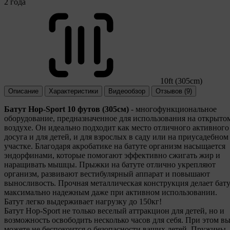
2 года
10ft (305cm)
Описание
Характеристики
Видеообзор
Отзывов (9)
Батут Hop-Sport 10 футов (305см)
- многофункциональное
оборудование, предназначенное для использования на открыто
воздухе. Он идеально подходит как место отличного активного
досуга и для детей, и для взрослых в саду или на приусадебном
участке. Благодаря акробатике на батуте организм насыщается
эндорфинами, которые помогают эффективно сжигать жир и
наращивать мышцы. Прыжки на батуте отлично укрепляют
организм, развивают вестибулярный аппарат и повышают
выносливость. Прочная металлическая конструкция делает бат
максимально надежным даже при активном использовании.
Батут легко выдерживает нагрузку до 150кг!
Батут Hop-Sport не только веселый аттракцион для детей, но и
возможность освободить несколько часов для себя. При этом в
можете не беспокоится о безопасности ваших детей. Пружины