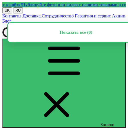
эшбэк!
Публикуйте фото или видео с нашими товарами в соцсетях
UK
RU
Контакты
Доставка
Сотрудничество
Гарантия и сервис
Акции
Блог
Показать все (
0
)
Каталог