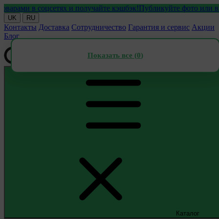
ми в соцсетях и получайте кэшбэк!
Публикуйте фото или видео с
UK
RU
Контакты
Доставка
Сотрудничество
Гарантия и сервис
Акции
Блог
Показать все (
0
)
Каталог