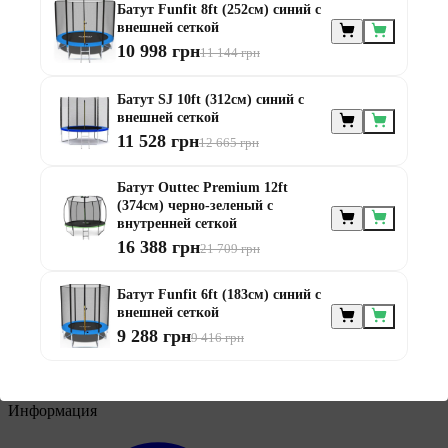
Батут Funfit 8ft (252см) синий с
внешней сеткой
10 998 грн
11 144 грн
Мебель по
Батут SJ 10ft (312см) синий с
назначению
внешней сеткой
11 528 грн
12 665 грн
Батут Outtec Premium 12ft
(374см) черно-зеленый с
внутренней сеткой
16 388 грн
21 709 грн
Мебель для балконов
Батут Funfit 6ft (183см) синий с
Мебель для беседки
внешней сеткой
Мебель для дачи
9 288 грн
9 416 грн
Мебель для террасы
Мебель из ротанга
Модульная мебель из ротанга
Информация