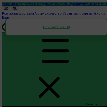
ми в соцсетях и получайте кэшбэк!
Публикуйте фото или видео 
UK
RU
Контакты
Доставка
Сотрудничество
Гарантия и сервис
Акции
Блог
Показать все (
0
)
Каталог