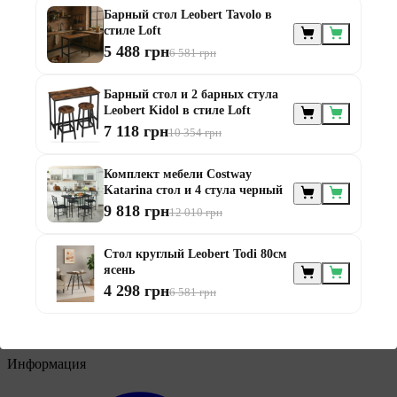
Барный стол Leobert Tavolo в
стиле Loft
5 488 грн
6 581 грн
Мебель по
Барный стол и 2 барных стула
назначению
Leobert Kidol в стиле Loft
7 118 грн
10 354 грн
Комплект мебели Costway
Katarina стол и 4 стула черный
9 818 грн
12 010 грн
Мебель для балконов
Стол круглый Leobert Todi 80см
Мебель для беседки
ясень
Мебель для дачи
4 298 грн
6 581 грн
Мебель для террасы
Мебель из ротанга
Модульная мебель из ротанга
Информация