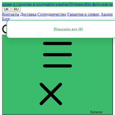
и в соцсетях и получайте кэшбэк!
Публикуйте фото или видео с 
UK
RU
Контакты
Доставка
Сотрудничество
Гарантия и сервис
Акции
Блог
Показать все (
0
)
Каталог