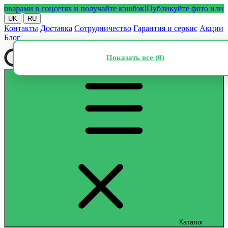
ами в соцсетях и получайте кэшбэк!
Публикуйте фото или видео
UK
RU
Контакты
Доставка
Сотрудничество
Гарантия и сервис
Акции
Блог
Показать все (
0
)
Каталог