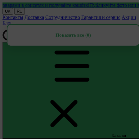
ами в соцсетях и получайте кэшбэк!
Публикуйте фото или видео 
UK
RU
Контакты
Доставка
Сотрудничество
Гарантия и сервис
Акции
Блог
Показать все (
0
)
Каталог