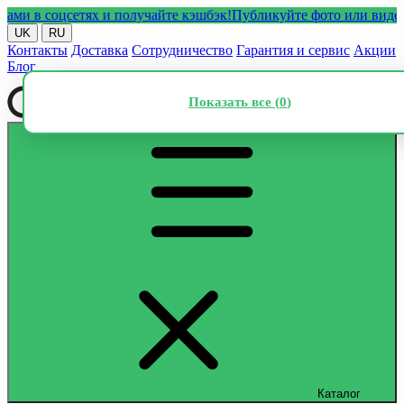
в соцсетях и получайте кэшбэк!
Публикуйте фото или видео с на
UK
RU
Контакты
Доставка
Сотрудничество
Гарантия и сервис
Акции
Блог
Показать все (
0
)
Каталог