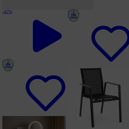
-42%
2
года
гарантия
2
года
гарантия