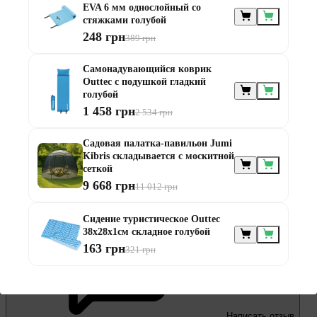
EVA 6 мм однослойный со
стяжками голубой
248 грн
389 грн
2
Самонадувающийся коврик
0
Outtec с подушкой гладкий
голубой
1 458 грн
2 534 грн
Садовая палатка-павильон Jumi
Kibris складывается с москитной
сеткой
9 668 грн
11 012 грн
1
0
Сидение туристическое Outtec
38x28x1см складное голубой
163 грн
321 грн
Написать отзыв