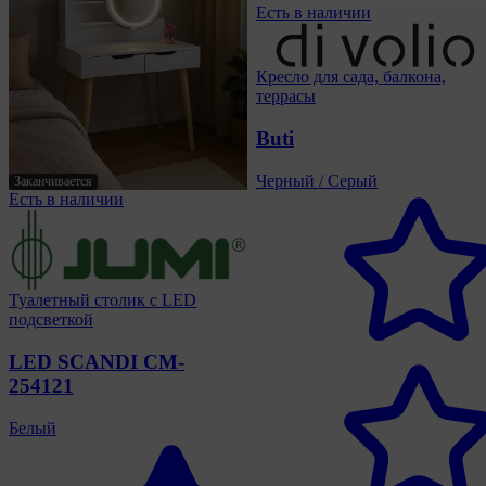
Есть в наличии
Кресло для сада, балкона,
террасы
Buti
Черный / Серый
Заканчивается
Есть в наличии
Туалетный столик с LED
подсветкой
LED SCANDI CM-
254121
Белый