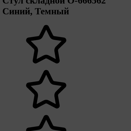
Стул складной O-666562
Синий, Темный