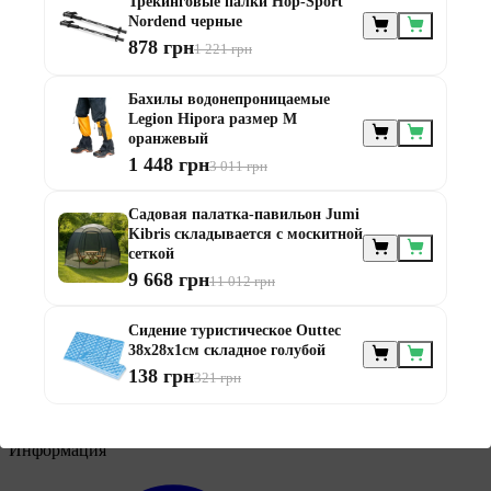
Трекинговые палки Hop-Sport
Nordend черные
878 грн
1 221 грн
Бахилы водонепроницаемые
Мебель по
Legion Hipora размер М
назначению
оранжевый
1 448 грн
3 011 грн
Садовая палатка-павильон Jumi
Kibris складывается с москитной
сеткой
9 668 грн
11 012 грн
Мебель для балконов
Сидение туристическое Outtec
Мебель для беседки
38x28x1см складное голубой
Мебель для дачи
Мебель для террасы
138 грн
321 грн
Мебель из ротанга
Модульная мебель из ротанга
Информация