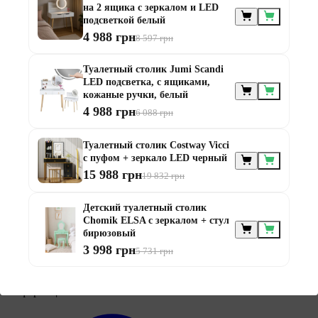
на 2 ящика с зеркалом и LED
подсветкой белый
4 988 грн
8 597 грн
Туалетный столик Jumi Scandi
Мебель по
назначению
LED подсветка, с ящиками,
кожаные ручки, белый
4 988 грн
6 088 грн
Туалетный столик Costway Vicci
с пуфом + зеркало LED черный
15 988 грн
19 832 грн
Мебель для балконов
Детский туалетный столик
Мебель для беседки
Chomik ELSA с зеркалом + стул
Мебель для дачи
бирюзовый
Мебель для террасы
3 998 грн
5 731 грн
Мебель из ротанга
Модульная мебель из ротанга
Информация