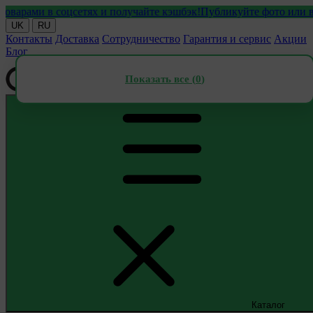
ми в соцсетях и получайте кэшбэк!
Публикуйте фото или видео 
UK
RU
Контакты
Доставка
Сотрудничество
Гарантия и сервис
Акции
Блог
Показать все (
0
)
Каталог