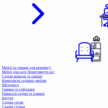
Меблі та товари для кемпінгу
Меблі для саду
Переглянути всі
Садові комоди та скрині
Комплекти садових меблів
Шезлонги
Гамаки та гойдалки
Парасолі садові та пляжні
Батути
Садові столи
Садові стільці