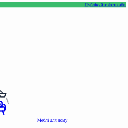
Публікуйте фото або відео з н
Меблі для дому