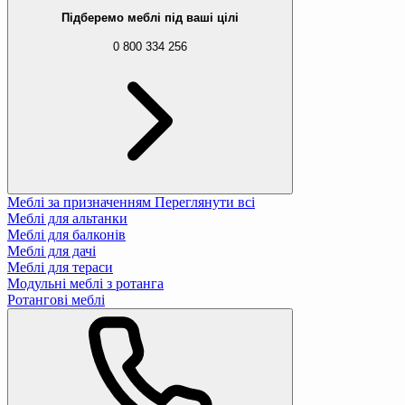
33 488 ₴
36 737 ₴
Підберемо меблі під ваші цілі
0 800 334 256
Комплект садових меблів Di Volio Riva ко
27 888 ₴
33 041 ₴
Комплект садових меблів Di Volio Akaia бе
63 988 ₴
72 122 ₴
Меблі за призначенням
Переглянути всі
Меблі для альтанки
Меблі для балконів
Комплект садових меблів Jumi FIESTA сір
Меблі для дачі
6 388 ₴
7 831 ₴
Меблі для тераси
Модульні меблі з ротанга
Ротангові меблі