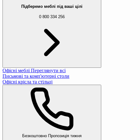
Підберемо меблі під ваші цілі
0 800 334 256
Офісні меблі
Переглянути всі
Письмові та комп'ютерні столи
Офісні крісла та стільці
Вибачте, даний товар відсутній 
Ми підібрали для вас схожі товари
Безкоштовно
Пропозиція тижня
Комплект садових меблів Di Volio Matera С