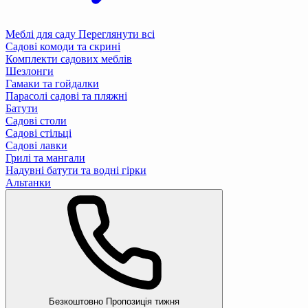
Меблі для саду
Переглянути всі
Садові комоди та скрині
Комплекти садових меблів
Шезлонги
Гамаки та гойдалки
Парасолі садові та пляжні
Батути
Садові столи
Садові стільці
Садові лавки
Грилі та мангали
Надувні батути та водні гірки
Альтанки
Безкоштовно
Пропозиція тижня