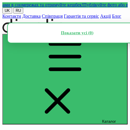
 в соцмережах та отримуйте кешбек!
Публікуйте фото або відео 
UK
RU
Контакти
Доставка
Співпраця
Гарантія та сервіс
Акції
Блог
Показати усі (
0
)
Каталог