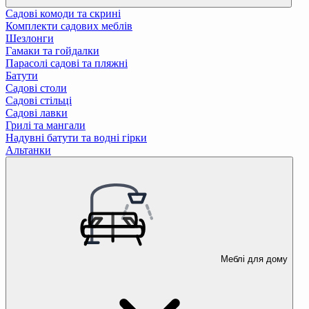
Садові комоди та скрині
Комплекти садових меблів
Шезлонги
Гамаки та гойдалки
Парасолі садові та пляжні
Батути
Садові столи
Садові стільці
Садові лавки
Грилі та мангали
Надувні батути та водні гірки
Альтанки
Меблі для дому