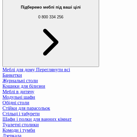
Підберемо меблі під ваші цілі
0 800 334 256
Меблі для дому
Переглянути всі
Банкетки
Журнальні столи
Кошики для білизни
Меблі в дитячу
Модульні шафи
Обідні столи
Стійки для парасольок
Стільці і табурети
Шафи і полки для ванних кімнат
Туалетні столики
Комоди і тумби
Дзеркала