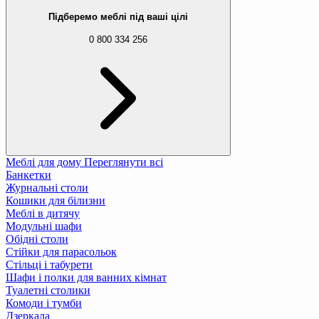
Підберемо меблі під ваші цілі
0 800 334 256
Меблі для дому
Переглянути всі
Банкетки
Журнальні столи
Кошики для білизни
Меблі в дитячу
Модульні шафи
Обідні столи
Стійки для парасольок
Стільці і табурети
Шафи і полки для ванних кімнат
Туалетні столики
Комоди і тумби
Дзеркала