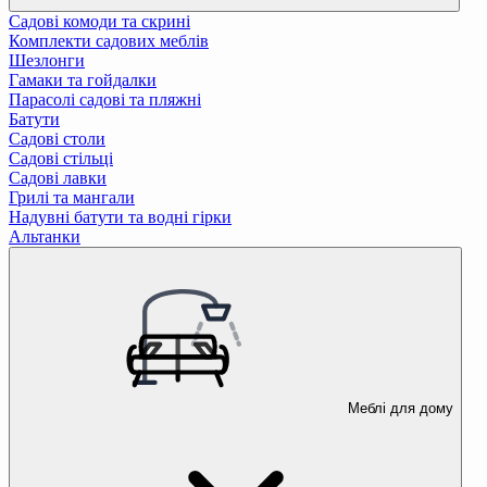
Садові комоди та скрині
Комплекти садових меблів
Шезлонги
Гамаки та гойдалки
Парасолі садові та пляжні
Батути
Садові столи
Садові стільці
Садові лавки
Грилі та мангали
Надувні батути та водні гірки
Альтанки
Меблі для дому