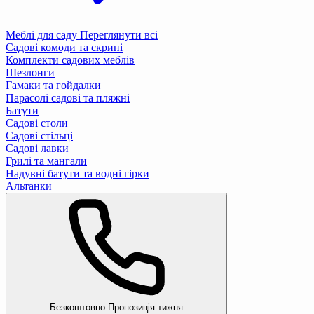
Меблі для саду
Переглянути всі
Садові комоди та скрині
Комплекти садових меблів
Шезлонги
Гамаки та гойдалки
Парасолі садові та пляжні
Батути
Садові столи
Садові стільці
Садові лавки
Грилі та мангали
Надувні батути та водні гірки
Альтанки
Безкоштовно
Пропозиція тижня