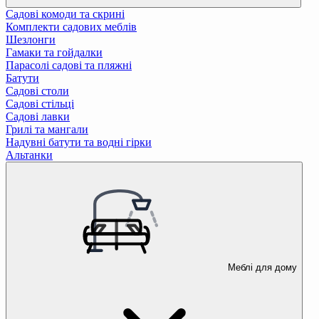
Садові комоди та скрині
Комплекти садових меблів
Шезлонги
Гамаки та гойдалки
Парасолі садові та пляжні
Батути
Садові столи
Садові стільці
Садові лавки
Грилі та мангали
Надувні батути та водні гірки
Альтанки
Меблі для дому