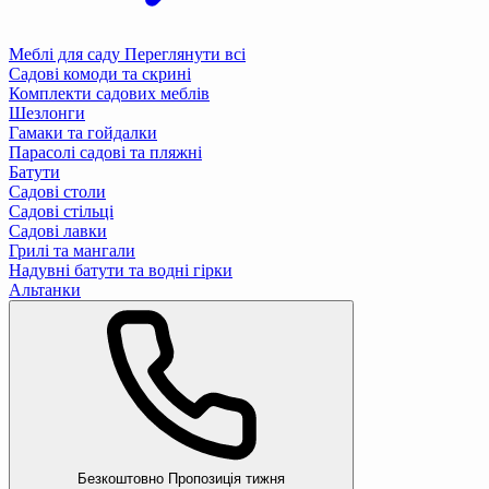
Меблі для саду
Переглянути всі
Садові комоди та скрині
Комплекти садових меблів
Шезлонги
Гамаки та гойдалки
Парасолі садові та пляжні
Батути
Садові столи
Садові стільці
Садові лавки
Грилі та мангали
Надувні батути та водні гірки
Альтанки
Безкоштовно
Пропозиція тижня