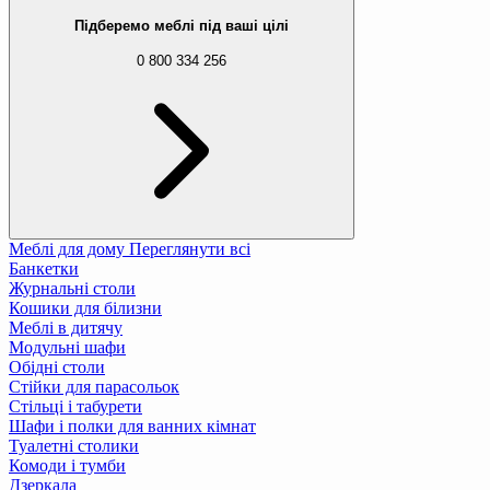
Підберемо меблі під ваші цілі
0 800 334 256
Меблі для дому
Переглянути всі
Банкетки
Журнальні столи
Кошики для білизни
Меблі в дитячу
Модульні шафи
Обідні столи
Стійки для парасольок
Стільці і табурети
Шафи і полки для ванних кімнат
Туалетні столики
Комоди і тумби
Дзеркала