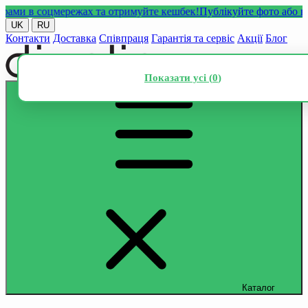
 в соцмережах та отримуйте кешбек!
Публікуйте фото або відео 
UK
RU
Контакти
Доставка
Співпраця
Гарантія та сервіс
Акції
Блог
Показати усі (
0
)
Каталог