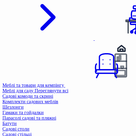
Меблі та товари для кемпінгу
Меблі для саду
Переглянути всі
Садові комоди та скрині
Комплекти садових меблів
Шезлонги
Гамаки та гойдалки
Парасолі садові та пляжні
Батути
Садові столи
Садові стільці