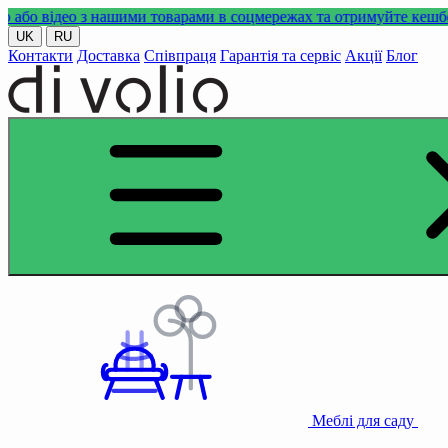
ео з нашими товарами в соцмережах та отримуйте кешбек!
UK
RU
Контакти
Доставка
Співпраця
Гарантія та сервіс
Акції
Блог
Меблі для саду