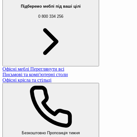
Підберемо меблі під ваші цілі
0 800 334 256
Офісні меблі
Переглянути всі
Письмові та комп'ютерні столи
Офісні крісла та стільці
Безкоштовно
Пропозиція тижня