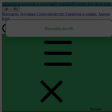
ами в соцсетях и получайте кэшбэк!
Публикуйте фото или видео 
UK
RU
Контакты
Доставка
Сотрудничество
Гарантия и сервис
Акции
Блог
Показать все (
0
)
Каталог