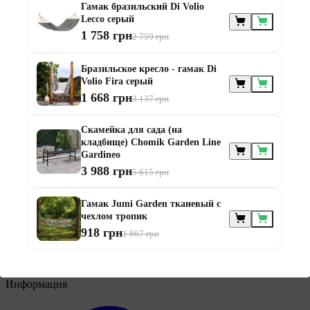
Гамак бразильский Di Volio
Lecco серый
1 758 грн
2 759 грн
Мебель по
Бразильское кресло - гамак Di
назначению
Volio Fira серый
1 668 грн
3 137 грн
Скамейка для сада (на
кладбище) Chomik Garden Line
Gardineo
3 988 грн
5 615 грн
Мебель для балконов
Гамак Jumi Garden тканевый с
Мебель для беседки
чехлом тропик
Мебель для дачи
918 грн
1 867 грн
Мебель для террасы
Мебель из ротанга
Модульная мебель из ротанга
Информация