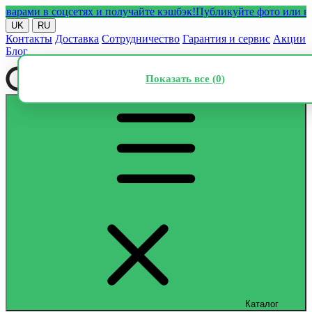
ми в соцсетях и получайте кэшбэк!
Публикуйте фото или видео с
UK
RU
Контакты
Доставка
Сотрудничество
Гарантия и сервис
Акции
Блог
Показать все (
0
)
Каталог