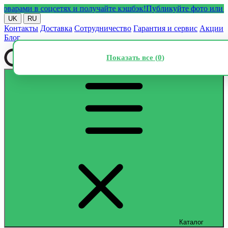
ами в соцсетях и получайте кэшбэк!
Публикуйте фото или видео 
UK
RU
Контакты
Доставка
Сотрудничество
Гарантия и сервис
Акции
Блог
Показать все (
0
)
Каталог