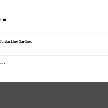
ерый
Garden Line Gardineo
опик