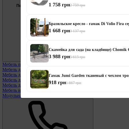
1 758 грн
2 759 грн
Подберём мебель под ваши цели
0 800 334 256
Бразильское кресло - гамак Di Volio Fira с
1 668 грн
3 137 грн
Скамейка для сада (на кладбище) Chomik 
3 988 грн
5 615 грн
Мебель по назначению
Смотреть все
Мебель для балконов
Мебель для беседки
Гамак Jumi Garden тканевый с чехлом тр
Мебель для дачи
918 грн
1 867 грн
Мебель для террасы
Мебель из ротанга
Модульная мебель из ротанга