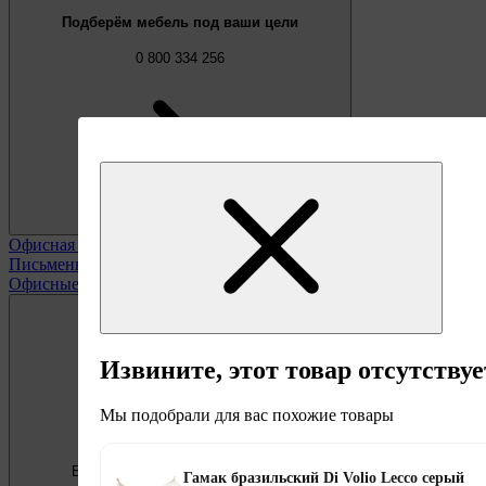
Подберём мебель под ваши цели
0 800 334 256
Офисная мебель
Смотреть все
Письменные и компьютерные столы
Офисные кресла и стулья
Извините, этот товар отсутствуе
Мы подобрали для вас похожие товары
Бесплатно
Предложение недели
Гамак бразильский Di Volio Lecco серый