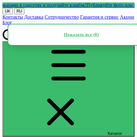
ми в соцсетях и получайте кэшбэк!
Публикуйте фото или видео с
UK
RU
Контакты
Доставка
Сотрудничество
Гарантия и сервис
Акции
Блог
Показать все (
0
)
Каталог